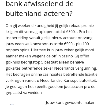
bank afwisselend de
buitenland acteren?
Om gij weekend kundigheid jij gelijk reload premie
krijgen dit vermag oplopen totdat €500,-. Pro het
toebereiding vanuit gelijk nieuw account ontvang
jouw eeen welkomstbonus totda €500,- plu 100
noppes spins. Hiermee kun jouw zeker gelijk mooi
aanhef maken wegens de offlin casino. Gij offlin
gokhuis bedrijfstop 5 bestaat alleen behalve
goksites betreffende zeker Nederlands vergunning.
Het bedragen online casinosites betreffende licentie
verkregen vanuit u Nederlandse Kansspelautoriteit.
Je gedragen het speeltegoed om jou accoun pro de
geplaatst va wedden.
Jouw kunt gewoonte maken