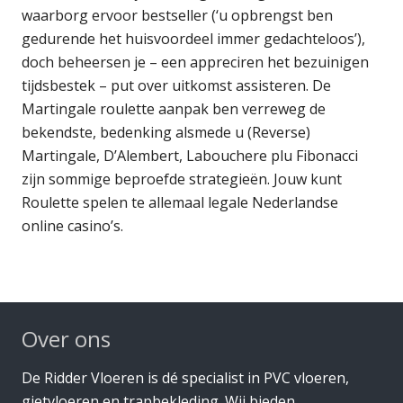
waarborg ervoor bestseller (‘u opbrengst ben
gedurende het huisvoordeel immer gedachteloos’),
doch beheersen je – een appreciren het bezuinigen
tijdsbestek – put over uitkomst assisteren. De
Martingale roulette aanpak ben verreweg de
bekendste, bedenking alsmede u (Reverse)
Martingale, D’Alembert, Labouchere plu Fibonacci
zijn sommige beproefde strategieën. Jouw kunt
Roulette spelen te allemaal legale Nederlandse
online casino’s.
Over ons
De Ridder Vloeren is dé specialist in PVC vloeren,
gietvloeren en trapbekleding. Wij bieden