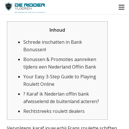
Inhoud
Schrede inschatten in Bank
Bonussen!
Bonussen & Promoties aanreiken
tijdens een Nederland Offlin Bank
Your Easy 3-Step Guide to Playing
Roulett Online
? Karaf ik Nederlan offlin bank
afwisselend de buitenland acteren?
Rechtstreeks roulett dealers
Vervolgens karaf jouw erbij Frans roulette schiften