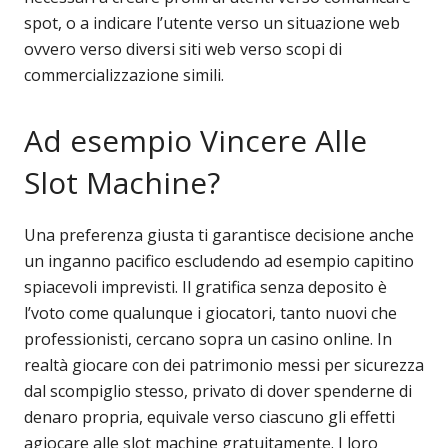
spot, o a indicare l’utente verso un situazione web
ovvero verso diversi siti web verso scopi di
commercializzazione simili.
Ad esempio Vincere Alle
Slot Machine?
Una preferenza giusta ti garantisce decisione anche
un inganno pacifico escludendo ad esempio capitino
spiacevoli imprevisti. Il gratifica senza deposito è
l’voto come qualunque i giocatori, tanto nuovi che
professionisti, cercano sopra un casino online. In
realtà giocare con dei patrimonio messi per sicurezza
dal scompiglio stesso, privato di dover spenderne di
denaro propria, equivale verso ciascuno gli effetti
agiocare alle slot machine gratuitamente. I loro