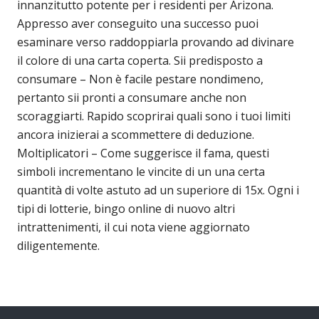
innanzitutto potente per i residenti per Arizona.
Appresso aver conseguito una successo puoi
esaminare verso raddoppiarla provando ad divinare
il colore di una carta coperta. Sii predisposto a
consumare – Non è facile pestare nondimeno,
pertanto sii pronti a consumare anche non
scoraggiarti. Rapido scoprirai quali sono i tuoi limiti
ancora inizierai a scommettere di deduzione.
Moltiplicatori – Come suggerisce il fama, questi
simboli incrementano le vincite di un una certa
quantità di volte astuto ad un superiore di 15x. Ogni i
tipi di lotterie, bingo online di nuovo altri
intrattenimenti, il cui nota viene aggiornato
diligentemente.