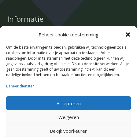
Informatie
Projecten
Beheer cookie toestemming
Algemene Voorwaarden
Om de beste ervaringen te bieden, gebruiken wij technologieën zoals
Privacy verklaring
cookies om informatie over je apparaat op te slaan en/of te
Veelgestelde vragen
raadplegen. Door in te stemmen met deze technologieën kunnen wij
gegevens zoals surfgedrag of unieke ID's op deze site verwerken. Als je
geen toestemming geeft of uw toestemming intrekt, kan dit een
nadelige invloed hebben op bepaalde functies en mogelijkheden.
Contact
Beheer diensten
De Ridder Vloeren B.V.
Dijkleger 29, 4131MA, Vianen
Accepteren
06 20 776 813
Weigeren
info@deriddervloeren.nl
Bekijk voorkeuren