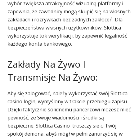
wybór zwiększa atrakcyjność wizualną platformy i
zapewnia, że zawodnicy mogą skupić się na własnych
zakładach i rozrywkach bez żadnych zakłóceń. Dla
bezpieczeństwa własnych użytkowników, Slottica
wykorzystuje tok weryfikacji, by zapewnić legalność
każdego konta bankowego.
Zakłady Na Żywo I
Transmisje Na Żywo:
Aby się zalogować, należy wykorzystać swój Slottica
casino login, wymyślony w trakcie przebiegu zapisu.
Dzięki faktycznie solidnemu pancerzowi możesz mieć
pewność, że Swoje wiadomości i środki są
bezpieczne. Slottica Casino troszczy sie o Twój
spokój demona, abyś mógł w pełni zanurzyć się w