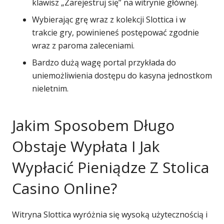
klawisz „Zarejestruj się” na witrynie głównej.
Wybierając grę wraz z kolekcji Slottica i w
trakcie gry, powinieneś postępować zgodnie
wraz z paroma zaleceniami.
Bardzo dużą wagę portal przykłada do
uniemożliwienia dostępu do kasyna jednostkom
nieletnim.
Jakim Sposobem Długo
Obstaje Wypłata I Jak
Wypłacić Pieniądze Z Stolica
Casino Online?
Witryna Slottica wyróżnia się wysoką użytecznością i