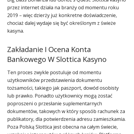
przez internet działa na branży od momentu roku
2019 – więc dzierży już konkretne doświadczenie,
chociaż dalej wydaje się być określonym z świeże
kasyna.
Zakładanie I Ocena Konta
Bankowego W Slottica Kasyno
Ten proces zwykle postuluje od momentu
użytkowników przedstawienia dokumentu
tożsamości, takiego jak paszport, dowód osobisty
lub prawko. Ponadto użytkownicy mogą zostać
poproszeni o przesłanie suplementarnych
dokumentów, takowych w który sposób rachunek za
publikatory, dla potwierdzenia adresu zamieszkamia.
Poza Polską Slottica jest obecna na całym świecie,