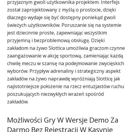
przyjaznym gwoli użytkownika projektem. Interfejs
został zaprojektowany z myślą o prostocie, dzięki
dlaczego wydaje się być dostępny poniekąd gwoli
świeżych użytkowników. Poruszanie się na systemie
jest dziecinnie proste, zapewniając wszystkim
przyjemną i bezproblemową obsługę. Dzięki
zakładom na żywo Slottica umożliwia graczom czynne
zaangażowanie w akcję sportową, zamieniając każdą
chwilę meczu w szansę na podejmowanie zwycięskich
wyborów. Przypływ adrenaliny i strategiczny aspekt
zakładów na żywo naprawdę wyróżniają Slotticę jak
najistotniejsze położenie na rzecz entuzjastów ruchu
poszukujących niezwykłych wrażeń spośród
zakładów.
Mоżlіwоśсі Grу W Wеrsjе Dеmо Zа
Dаrmо Bеz Rеjеstrасjі W Kаsуnіе