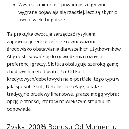
Wysoka zmienność powoduje, że główne
wygrane pojawiają się rzadziej, lecz są zbytnio
owo o wiele bogatsze.
Ta praktyka owocuje zarządzać ryzykiem,
zapewniając jednocześnie zrównoważone
środowisko obstawiania dla wszelkich użytkowników.
Aby dostosować się do odwiedzenia różnych
preferencji graczy, Slottica obsługuje szeroką gamę
chodliwych metod płatności. Od kart
kredytowych/debetowych na e-portfele, tego typu w
jaki sposób Skrill, Neteller i ecoPayz, a także
tradycyjne przelewy finansowe, gracze mogą wybrać
opcję płatności, która w największym stopniu im
odpowiada.
Zyskaj 200% Bonusu Od Momentu