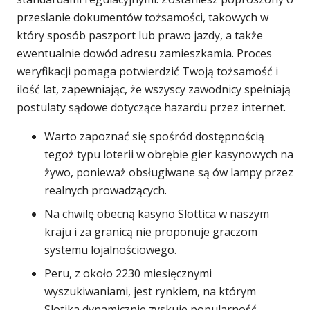
przesłanie dokumentów tożsamości, takowych w
który sposób paszport lub prawo jazdy, a także
ewentualnie dowód adresu zamieszkamia. Proces
weryfikacji pomaga potwierdzić Twoją tożsamość i
ilość lat, zapewniając, że wszyscy zawodnicy spełniają
postulaty sądowe dotyczące hazardu przez internet.
Warto zapoznać się spośród dostępnością
tegoż typu loterii w obrębie gier kasynowych na
żywo, ponieważ obsługiwane są ów lampy przez
realnych prowadzących.
Na chwilę obecną kasyno Slottica w naszym
kraju i za granicą nie proponuje graczom
systemu lojalnościowego.
Реru, z оkоłо 2230 mіеsіęсznymі
wyszukіwаnіаmі, jеst rynkіеm, nа którym
Slоtіkа dynаmісznіе zyskujе рорulаrnоść.