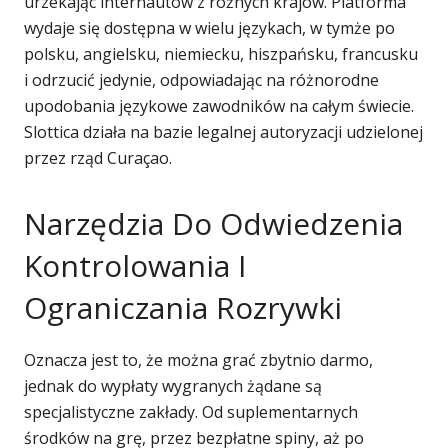
urzekając internautów z różnych krajów. Platforma
wydaje się dostępna w wielu językach, w tymże po
polsku, angielsku, niemiecku, hiszpańsku, francusku
i odrzucić jedynie, odpowiadając na różnorodne
upodobania językowe zawodników na całym świecie.
Slottica działa na bazie legalnej autoryzacji udzielonej
przez rząd Curaçao.
Narzędzia Do Odwiedzenia
Kontrolowania I
Ograniczania Rozrywki
Oznacza jest to, że można grać zbytnio darmo,
jednak do wypłaty wygranych żądane są
specjalistyczne zakłady. Od suplementarnych
środków na grę, przez bezpłatne spiny, aż po