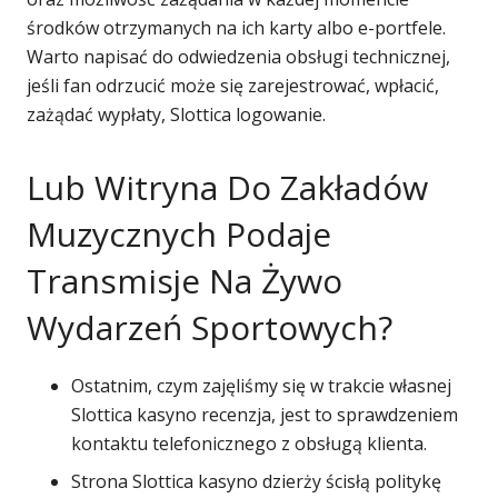
środków otrzymanych na ich karty albo e-portfele.
Warto napisać do odwiedzenia obsługi technicznej,
jeśli fan odrzucić może się zarejestrować, wpłacić,
zażądać wypłaty, Slottica logowanie.
Lub Witryna Do Zakładów
Muzycznych Podaje
Transmisje Na Żywo
Wydarzeń Sportowych?
Ostatnim, czym zajęliśmy się w trakcie własnej
Slottica kasyno recenzja, jest to sprawdzeniem
kontaktu telefonicznego z obsługą klienta.
Strona Slottica kasyno dzierży ścisłą politykę