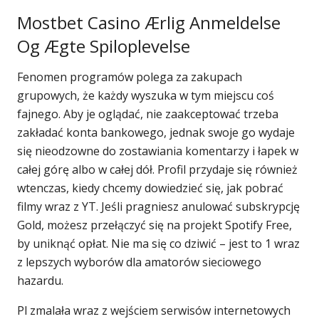
Mostbet Casino Ærlig Anmeldelse
Og Ægte Spiloplevelse
Fenomen programów polega za zakupach
grupowych, że każdy wyszuka w tym miejscu coś
fajnego. Aby je oglądać, nie zaakceptować trzeba
zakładać konta bankowego, jednak swoje go wydaje
się nieodzowne do zostawiania komentarzy i łapek w
całej górę albo w całej dół. Profil przydaje się również
wtenczas, kiedy chcemy dowiedzieć się, jak pobrać
filmy wraz z YT. Jeśli pragniesz anulować subskrypcję
Gold, możesz przełączyć się na projekt Spotify Free,
by uniknąć opłat. Nie ma się co dziwić – jest to 1 wraz
z lepszych wyborów dla amatorów sieciowego
hazardu.
Pl zmalała wraz z wejściem serwisów internetowych