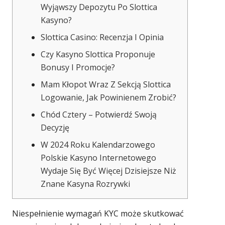
Wyjąwszy Depozytu Po Slottica
Kasyno?
Slottica Casino: Recenzja I Opinia
Czy Kasyno Slottica Proponuje
Bonusy I Promocje?
Mam Kłopot Wraz Z Sekcją Slottica
Logowanie, Jak Powinienem Zrobić?
Chód Cztery – Potwierdź Swoją
Decyzję
W 2024 Roku Kalendarzowego
Polskie Kasyno Internetowego
Wydaje Się Być Więcej Dzisiejsze Niż
Znane Kasyna Rozrywki
Niespełnienie wymagań KYC może skutkować