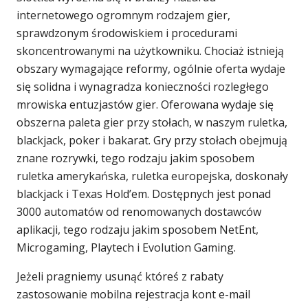
internetowego ogromnym rodzajem gier,
sprawdzonym środowiskiem i procedurami
skoncentrowanymi na użytkowniku. Chociaż istnieją
obszary wymagające reformy, ogólnie oferta wydaje
się solidna i wynagradza konieczności rozległego
mrowiska entuzjastów gier. Oferowana wydaje się
obszerna paleta gier przy stołach, w naszym ruletka,
blackjack, poker i bakarat. Gry przy stołach obejmują
znane rozrywki, tego rodzaju jakim sposobem
ruletka amerykańska, ruletka europejska, doskonały
blackjack i Texas Hold’em. Dostępnych jest ponad
3000 automatów od renomowanych dostawców
aplikacji, tego rodzaju jakim sposobem NetEnt,
Microgaming, Playtech i Evolution Gaming.
Jeżeli pragniemy usunąć któreś z rabaty
zastosowanie mobilna rejestracja kont e-mail