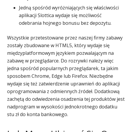
Jedną spośród wyróżniających się właściwości
aplikacji Slottica wydaje się możliwość
odebrania hojnego bonusu bez depozytu.
Wszystkie przetestowane przez naszej firmy zabawy
zostały zbudowane w HTML5, który wydaje się
międzyplatformowym językiem pozwalającym na
zabawę w przeglądarce. Do rozrywki należy więc
jedna spośród popularnych przeglądarek, ta jakim
sposobem Chrome, Edge lub Firefox. Niezbędne
wydaje się też zatwierdzenie uprawnień do aplikacji
oprogramowania z odmiennych źródeł. Dodatkową
zachętą do odwiedzenia osadzenia tej produktów jest
nadprogram w wysokości jednokrotnego dodatku
stu zł do konta bankowego.