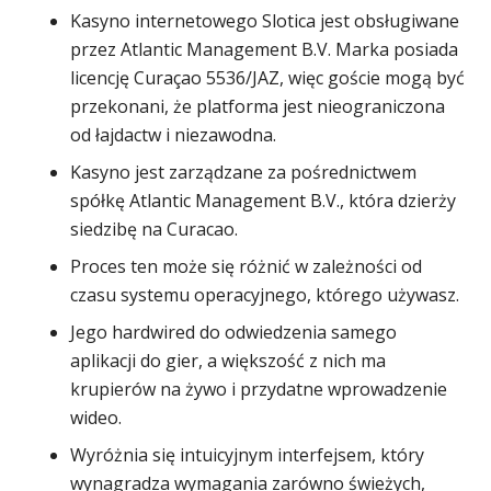
Kasyno internetowego Slotica jest obsługiwane
przez Atlantic Management B.V. Marka posiada
licencję Curaçao 5536/JAZ, więc goście mogą być
przekonani, że platforma jest nieograniczona
od łajdactw i niezawodna.
Kasyno jest zarządzane za pośrednictwem
spółkę Atlantic Management B.V., która dzierży
siedzibę na Curacao.
Proces ten może się różnić w zależności od
czasu systemu operacyjnego, którego używasz.
Jego hardwired do odwiedzenia samego
aplikacji do gier, a większość z nich ma
krupierów na żywo i przydatne wprowadzenie
wideo.
Wyróżnia się intuicyjnym interfejsem, który
wynagradza wymagania zarówno świeżych,