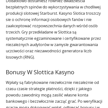
Dodatkowo dostaniesz również dwadzieścia
bezpłatnych spinów do wykorzystywania w chodliwej
produkcji slotowej Starburst. Kasyno Slotica troszczy
sie o ochronę informacji osobowych fanów i nie
zaakceptować rozpowszechnia danych wśród osób
trzecich. Gry przedkładane w Slottica są
systematycznie egzaminowane i certyfikowane przez
niezależnych audytorów w zamysle gwarantowania
uczciwości oraz niezawodności generatora liczb
losowych (RNG).
Bonusy W Slottica Kasyno
Wpłaty są fabrykowane niezwłocznie niezależnie od
czasu czasie strategie płatności, dzięki z jakiego
powodu zawodnicy mogą zasilić własne konta
bankowego i bezzwłocznie zacząć grać. Po weryfikacji
gracze mogą dokonywać wpłat, odbierać bonusy i w