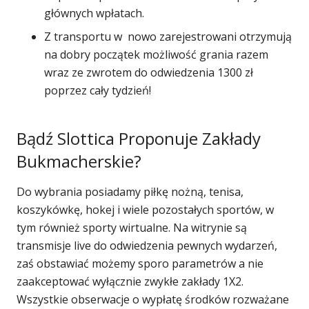
głównych wpłatach.
Z transportu w ‌ nowo zarejestrowani otrzymują
na dobry początek możliwość grania razem
wraz ze zwrotem do odwiedzenia 1300 zł
poprzez cały tydzień!
Bądź Slottica Proponuje Zakłady
Bukmacherskie?
Do wybrania posiadamy piłkę nożną, tenisa,
koszykówkę, hokej i wiele pozostałych sportów, w
tym również sporty wirtualne. Na witrynie są
transmisje live do odwiedzenia pewnych wydarzeń,
zaś obstawiać możemy sporo parametrów a nie
zaakceptować wyłącznie zwykłe zakłady 1X2.
Wszystkie obserwacje o wypłatę środków rozważane