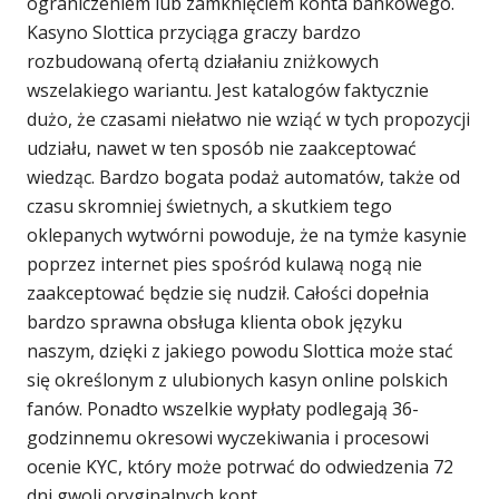
ograniczeniem lub zamknięciem konta bankowego.
Kasyno Slottica przyciąga graczy bardzo
rozbudowaną ofertą działaniu zniżkowych
wszelakiego wariantu. Jest katalogów faktycznie
dużo, że czasami niełatwo nie wziąć w tych propozycji
udziału, nawet w ten sposób nie zaakceptować
wiedząc. Bardzo bogata podaż automatów, także od
czasu skromniej świetnych, a skutkiem tego
oklepanych wytwórni powoduje, że na tymże kasynie
poprzez internet pies spośród kulawą nogą nie
zaakceptować będzie się nudził. Całości dopełnia
bardzo sprawna obsługa klienta obok języku
naszym, dzięki z jakiego powodu Slottica może stać
się określonym z ulubionych kasyn online polskich
fanów. Ponadto wszelkie wypłaty podlegają 36-
godzinnemu okresowi wyczekiwania i procesowi
ocenie KYC, który może potrwać do odwiedzenia 72
dni gwoli oryginalnych kont.