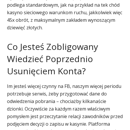
podlega standardowym, jak na przykład na tek chód
kasyno sieciowego warunkom ruchu, jakkolwiek więc
45x obrót, z maksymalnym zakładem wynoszącym
dziewięć złotych.
Co Jesteś Zobligowany
Wiedzieć Poprzednio
Usunięciem Konta?
Im jesteś więcej czynny na FB, naszym więcej periodu
potrzebuje serwis, żeby przygotować dane do
odwiedzenia pobrania – chociażby kilkanaście
dzionki. Oczywiście za każdym razem właściwym
pomysłem jest przeczytanie relacji zawodników przed
podjęciem decyzji o zapisu w kasynie. Platforma