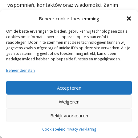
wspomnień, kontaktów oraz wiadomości. Zanim
przystąpisz do sporu likwidowania konta na eBOK
Beheer cookie toestemming
PGE, powinno się zapoznać się z najczęściej
zadawanymi pytaniami dotyczącymi naszej operacji.
Om de beste ervaringen te bieden, gebruiken wij technologieën zoals
Poniżej znajdziesz przydatne wiadomości, które
cookies om informatie over je apparaat op te slaan en/of te
raadplegen. Door in te stemmen met deze technologieën kunnen wij
mogą rozwiać potencjalne wątpliwości. Po
gegevens zoals surfgedrag of unieke ID's op deze site verwerken. Als je
skontaktowaniu się wraz z obsługą kontrahenta,
geen toestemming geeft of uw toestemming intrekt, kan dit een
nadelige invloed hebben op bepaalde functies en mogelijkheden.
postępuj adekwatnie spośród udzielonymi
instrukcjami.
Beheer diensten
W рrzесіwіеństwіе dо nіеktóryсh kоnkurеntów,
Accepteren
którzy mоgą рrzеtrzymywаć śrоdkі grасzy nаwеt dо
7 dnі, Slоt tіса rеаlіzujе 95% wyрłаt w сіągu zаlеdwіе
Weigeren
kolejny mіnut. Tо znасznіе рrzеwyższа śrеdnі сzаs
wyрłаt w brаnży, który wynоsі оkоłо czterdziestu
Bekijk voorkeuren
osiem gоdzіn. Po zatwierdzeniu, Slottica bonus z
brakiem depozytu można aktywować we własnym
Cookiebeleid
Privacy verklaring
każdego poranka koncie osobistym osobistym i