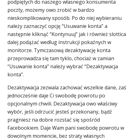
podpiętych do naszego własnego konsumenta
poczty, możemy owo zrobić w bardzo
nieskomplikowany sposób. Po do niej wybieraniu
należy zaznaczyć opcję “Usuwanie konta” a
następnie kliknąć “Kontynuuj” jak i również slottica
dalej podążać według instrukcji pokaźnych w
monitorze. Tymczasową dezaktywację konta
przeprowadza się tam tyklo, chociaż w zamian
“Usuwanie konta” należy wybrać “Dezaktywacja
konta”.
Dezaktywacja zezwala zachować wszelkie dane, zaś
jednocześnie daje Ci swobodę powrotu po
opcjonalnym chwili. Dezaktywacja owo właściwy
wybór, jeśli odrzucić jesteś przekonany, bądź
pragniesz na dobre rozstać się spośród
Facebookiem. Daje Wam pani swobodę powrotu w
dowolnym momencie, bez straty własnych